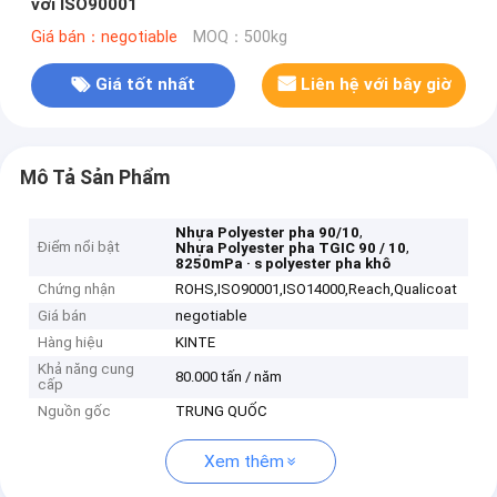
với ISO90001
Giá bán：negotiable
MOQ：500kg
Giá tốt nhất
Liên hệ với bây giờ
Mô Tả Sản Phẩm
,
Nhựa Polyester pha 90/10
Điểm nổi bật
,
Nhựa Polyester pha TGIC 90 / 10
8250mPa · s polyester pha khô
Chứng nhận
ROHS,ISO90001,ISO14000,Reach,Qualicoat
Giá bán
negotiable
Hàng hiệu
KINTE
Khả năng cung
80.000 tấn / năm
cấp
Nguồn gốc
TRUNG QUỐC
Xem thêm