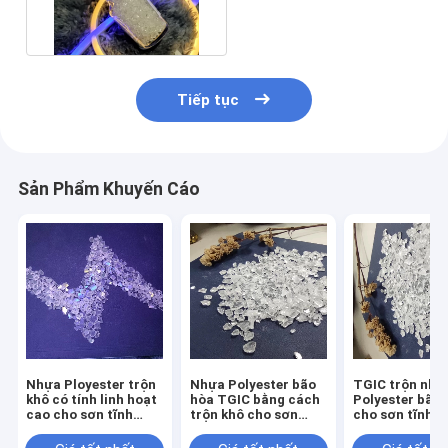
bóng thấp với ISO90001
Tiếp tục
Sản Phẩm Khuyến Cáo
Nhựa Ployester trộn
Nhựa Polyester bão
TGIC trộn nhự
khô có tính linh hoạt
hòa TGIC bằng cách
Polyester bão 
cao cho sơn tĩnh
trộn khô cho sơn
cho sơn tĩnh đ
điện thép cuộn
tĩnh điện ngoài trời
ngoài trời có 
có độ bóng thấp
bóng thấp