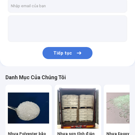
Tham quan nhà máy
Kiểm soát chất lượng
Liên hệ chúng tôi
Yêu cầu báo giá
Tiếp tục
Nhựa Polyester bão hòa
Danh Mục Của Chúng Tôi
Nhựa sơn tĩnh điện
Nhựa Epoxy Polyester
TGIC Polyester Resin
HAA Polyester
Nhựa Polyester bão
Nhựa sơn tĩnh điện
Nhựa Epoxy