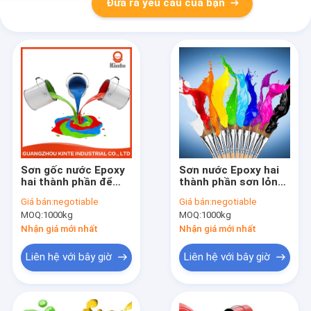
Đưa ra yêu cầu của bạn
Sơn gốc nước Epoxy
Sơn nước Epoxy hai
hai thành phần để
thành phần sơn lỏng
bảo vệ chống ăn mòn
cho giảm xóc ô tô
Giá bán:
negotiable
Giá bán:
negotiable
trục truyền động
MOQ:
1000kg
MOQ:
1000kg
Nhận giá mới nhất
Nhận giá mới nhất
Liên hệ với bây giờ
Liên hệ với bây giờ