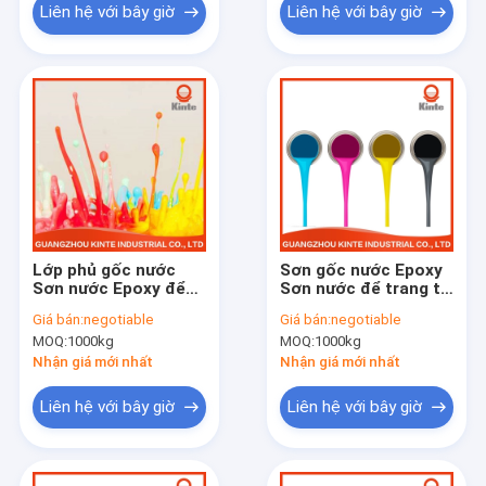
Liên hệ với bây giờ
Liên hệ với bây giờ
Lớp phủ gốc nước
Sơn gốc nước Epoxy
Sơn nước Epoxy để
Sơn nước để trang trí
trang trí phương tiện
máy móc kỹ thuật và
Giá bán:
negotiable
Giá bán:
negotiable
đặc biệt và chống ăn
chống ăn mòn
MOQ:
1000kg
MOQ:
1000kg
mòn
Nhận giá mới nhất
Nhận giá mới nhất
Liên hệ với bây giờ
Liên hệ với bây giờ