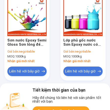
Sơn nước Epoxy Semi
Lớp phủ gốc nước
Gloss Sơn lỏng để
Sơn Epoxy nước có
trang trí và bảo vệ
độ bóng thấp để
Giá bán:
negotiable
Giá bán:
negotiable
chống ăn mòn
phun đường tự động
MOQ:
1000kg
MOQ:
1000kg
Nhận giá mới nhất
Nhận giá mới nhất
Liên hệ với bây giờ
Liên hệ với bây giờ
Tiết kiệm thời gian của bạn
Hãy để chúng tôi liên hệ với sản phẩm tốt
nhất với bạn.