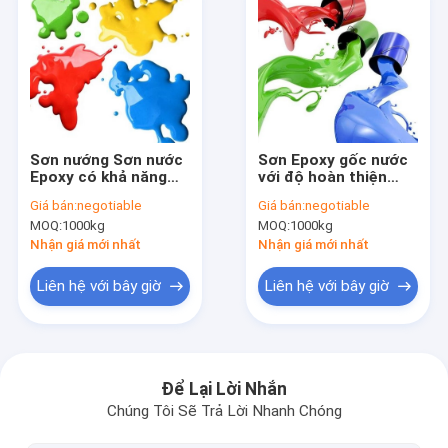
Sơn nướng Sơn nước
Sơn Epoxy gốc nước
Epoxy có khả năng
với độ hoàn thiện
chống trầy xước tốt
tuyệt vời Độ cứng
Giá bán:
negotiable
Giá bán:
negotiable
để hoàn thiện và
cao để hoàn thiện bề
MOQ:
1000kg
MOQ:
1000kg
trang trí bề mặt
mặt
Nhận giá mới nhất
Nhận giá mới nhất
Liên hệ với bây giờ
Liên hệ với bây giờ
Nhà
Các sản phẩm
Để Lại Lời Nhắn
Chúng Tôi Sẽ Trả Lời Nhanh Chóng
Về chúng tôi