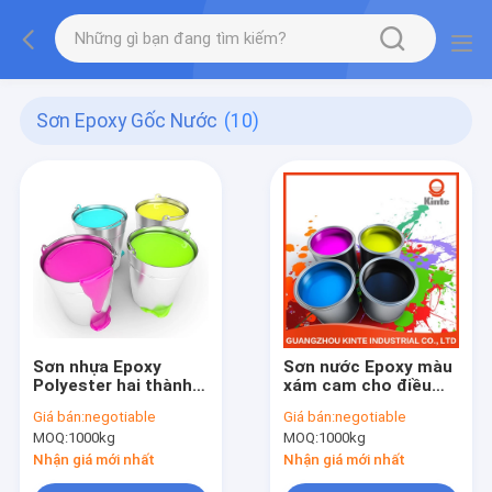
Sơn Epoxy Gốc Nước
(10)
Sơn nhựa Epoxy
Sơn nước Epoxy màu
Polyester hai thành
xám cam cho điều
phần gốc nước cho
hòa không khí Chống
Giá bán:
negotiable
Giá bán:
negotiable
cột lái ô tô Chống ăn
ăn mòn
MOQ:
1000kg
MOQ:
1000kg
mòn
Nhận giá mới nhất
Nhận giá mới nhất