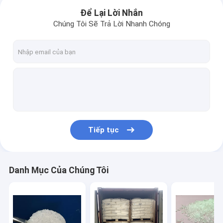
Để Lại Lời Nhắn
Chúng Tôi Sẽ Trả Lời Nhanh Chóng
Tiếp tục
Nhà
Danh Mục Của Chúng Tôi
Các sản phẩm
Về chúng tôi