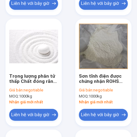
Liên hệ với bây giờ
Liên hệ với bây giờ
Trọng lượng phân tử
Sơn tĩnh điện được
thấp Chất đóng rắn
chứng nhận ROHS
HAA, Phụ gia sơn tĩnh
Nguyên liệu Benzoin
Giá bán:
negotiable
Giá bán:
negotiable
điện với ISO9000
Bột trắng
MOQ:
1000kg
MOQ:
1000kg
Nhận giá mới nhất
Nhận giá mới nhất
Liên hệ với bây giờ
Liên hệ với bây giờ