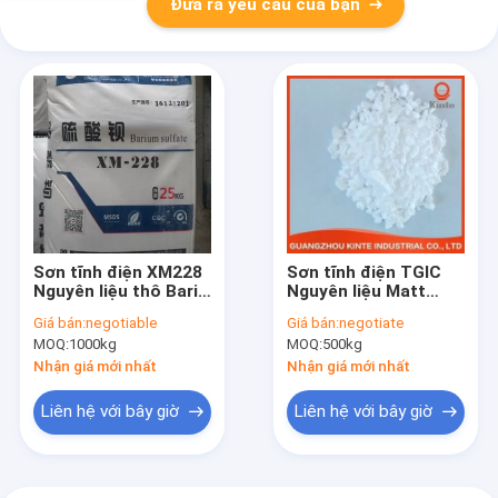
Đưa ra yêu cầu của bạn
Sơn tĩnh điện XM228
Sơn tĩnh điện TGIC
Nguyên liệu thô Bari
Nguyên liệu Matt
Sulphate Bột cho
Agent 25Kg / Túi màu
Giá bán:
negotiable
Giá bán:
negotiate
sơn
trắng
MOQ:
1000kg
MOQ:
500kg
Nhận giá mới nhất
Nhận giá mới nhất
Liên hệ với bây giờ
Liên hệ với bây giờ