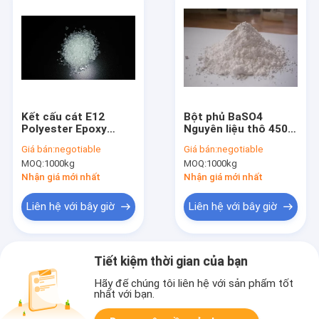
Kết cấu cát E12
Bột phủ BaSO4
Polyester Epoxy
Nguyên liệu thô 450
Resin 25kg cho sơn
Bari sulfat kết tủa
Giá bán:
negotiable
Giá bán:
negotiable
tĩnh điện
cho mực in
MOQ:
1000kg
MOQ:
1000kg
Nhận giá mới nhất
Nhận giá mới nhất
Liên hệ với bây giờ
Liên hệ với bây giờ
Tiết kiệm thời gian của bạn
Hãy để chúng tôi liên hệ với sản phẩm tốt
nhất với bạn.