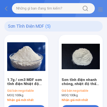
Sơn Tĩnh Điện MDF
(5)
1.7g / cm3 MDF sơn
Sơn tĩnh điện nhanh
tĩnh điện Nhiệt độ
chóng, nhiệt độ thấp
đóng rắn thấp Không
MDF sơn tĩnh điện
Giá bán:
negotiable
Giá bán:
negotiable
có VOC Thân thiện
cho đồ nội thất trong
MOQ:
100kg
MOQ:
100kg
với môi trường
nhà
Nhận giá mới nhất
Nhận giá mới nhất