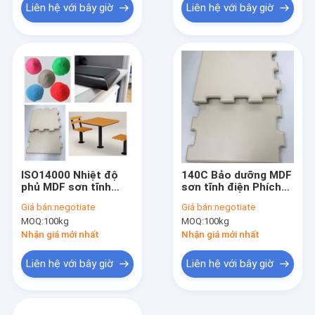
Liên hệ với bây giờ
Liên hệ với bây giờ
ISO14000 Nhiệt độ
140C Bảo dưỡng MDF
phủ MDF sơn tĩnh
sơn tĩnh điện Phích
điện cho đồ nội thất
nước trong nhà Sử
Giá bán:
negotiate
Giá bán:
negotiate
bằng gỗ
dụng Ourdoor
MOQ:
100kg
MOQ:
100kg
Nhận giá mới nhất
Nhận giá mới nhất
Liên hệ với bây giờ
Liên hệ với bây giờ