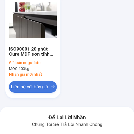
ISO90001 20 phút
Cure MDF sơn tĩnh
điện cho nội thất văn
Giá bán:
negotiate
phòng
MOQ:
100kg
Nhận giá mới nhất
Liên hệ với bây giờ
Để Lại Lời Nhắn
Chúng Tôi Sẽ Trả Lời Nhanh Chóng