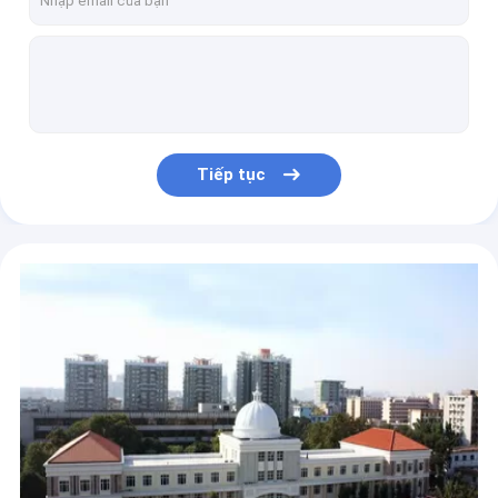
TGIC Cure Powder Coating Polyester Resin 90/10 dạng vảy trong suốt
Chống thời tiết TGIC Polyester Powder 93/7 Sử dụng ngoài trời
93: 7 Polyester Resin 25kg 140 ° C 15 phút xử lý thấp cho sơn bột ngoài trời
Anti Frost TGIC Polyester Resin 15 phút chữa bệnh cho sơn tĩnh điện
Nhựa Polyester TGIC chữa bệnh thấp, sơn tĩnh điện Epoxy Polyester cho xây dựng
Tiếp tục
Phê duyệt Qualicoat Nhựa polyester có trọng lượng phân tử cao để sơn tĩnh điện
12 phút Cure Polyester Dựa trên Nhựa 25Kg Bảo dưỡng nhanh Khả năng chịu thời tiết tốt
93: 7 Polyester Resin hỗn hợp TGIC Bảo dưỡng với kết cấu cát
ISO90001 Nhựa Polyester bão hòa để sơn tĩnh điện công nghiệp
Nhựa Polyester bão hòa Carboxyl, Polyester chống ăn mòn nhiệt