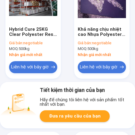
Hybrid Cure 25KG
Khả năng chịu nhiệt
Clear Polyester Resin
cao Nhựa Polyester
60/40 để sơn tĩnh
NH-9307 siêu bền
Giá bán:
negotiable
Giá bán:
negotiable
điện Matt
cho sơn tĩnh điện
MOQ:
500kg
MOQ:
500kg
TGIC Cure
Nhận giá mới nhất
Nhận giá mới nhất
Liên hệ với bây giờ
Liên hệ với bây giờ
Tiết kiệm thời gian của bạn
Hãy để chúng tôi liên hệ với sản phẩm tốt
nhất với bạn.
Đưa ra yêu cầu của bạn