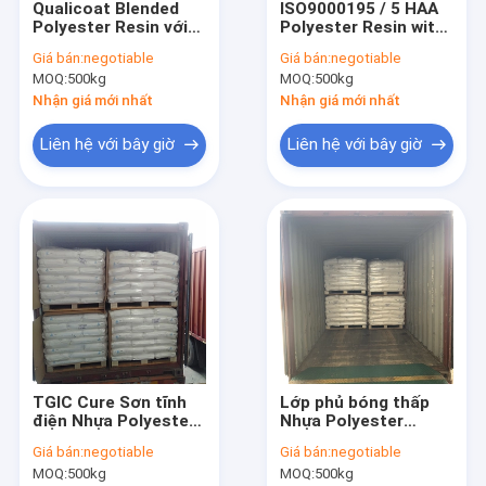
Qualicoat Blended
ISO9000195 / 5 HAA
Tham quan nhà máy
Polyester Resin với
Polyester Resin with
độ dẻo dai và khả
Pinhole Free Chức
Giá bán:
negotiable
Giá bán:
negotiable
năng chịu lạnh tuyệt
năng cho sơn tĩnh
Kiểm soát chất lượng
MOQ:
500kg
MOQ:
500kg
vời
điện
Nhận giá mới nhất
Nhận giá mới nhất
Liên hệ chúng tôi
Liên hệ với bây giờ
Liên hệ với bây giờ
Yêu cầu báo giá
Nhựa Polyester bão hòa
Nhựa sơn tĩnh điện
Nhựa Epoxy Polyester
TGIC Cure Sơn tĩnh
Lớp phủ bóng thấp
TGIC Polyester Resin
điện Nhựa Polyester
Nhựa Polyester
Độ bóng cao Lưu trữ
Isophthalic 90/10
HAA Polyester
Giá bán:
negotiable
Giá bán:
negotiable
Ổn định Cao TG
Nguồn cấp dữ liệu
MOQ:
500kg
MOQ:
500kg
một lần