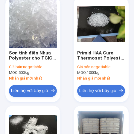
Sơn tĩnh điện Nhựa
Primid HAA Cure
Polyester cho TGIC
Thermoset Polyester
Cure Khả năng pha
Resin 25kg Qualicoat
Giá bán:
negotiable
Giá bán:
negotiable
trộn linh hoạt tuyệt
Class Anti Yellowing
MOQ:
500kg
MOQ:
1000kg
vời NH8305
Nhận giá mới nhất
Nhận giá mới nhất
Liên hệ với bây giờ
Liên hệ với bây giờ