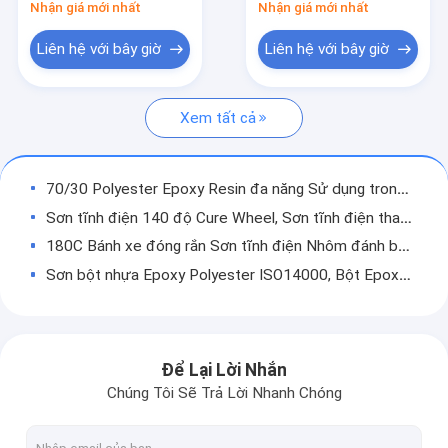
Nhận giá mới nhất
Nhận giá mới nhất
Nhựa Polyester pha trộn
Liên hệ với bây giờ
Liên hệ với bây giờ
Isocyanate Resin
Sơn tĩnh điện
Xem tất cả
Sơn tĩnh điện Epoxy Resin
70/30 Polyester Epoxy Resin đa năng Sử dụng trong nhà Độ bóng cao
Sơn tĩnh điện MDF
Sơn tĩnh điện 140 độ Cure Wheel, Sơn tĩnh điện thanh cái với ISO14000
Sơn tĩnh điện bánh xe
180C Bánh xe đóng rắn Sơn tĩnh điện Nhôm đánh bóng với ISO90001
Sơn bột nhựa Epoxy Polyester ISO14000, Bột Epoxy Polyester Bảo dưỡng nhanh
Nguyên liệu sơn tĩnh điện
140C Bảo dưỡng MDF sơn tĩnh điện Phích nước trong nhà Sử dụng Ourdoor
Sơn Epoxy gốc nước
TMA Free Epoxy và Polyester Resin 70/30 Lưu trữ Ổn định Không có mùi
Nhựa hoàn thiện Carboxyl 50/50 Polyester Xử lý nhiệt độ thấp
Hợp chất đúc polyester
Để Lại Lời Nhắn
Nhựa Polyester nhiệt rắn có trọng lượng phân tử cao với ISO14000
Chúng Tôi Sẽ Trả Lời Nhanh Chóng
180C đóng rắn 60:40 Polyester Epoxy Resin cho Trung tâm bánh xe nhôm
White Hybrid Cure Epoxy Resin Polyester 60:40 cho lớp phủ bóng thấp