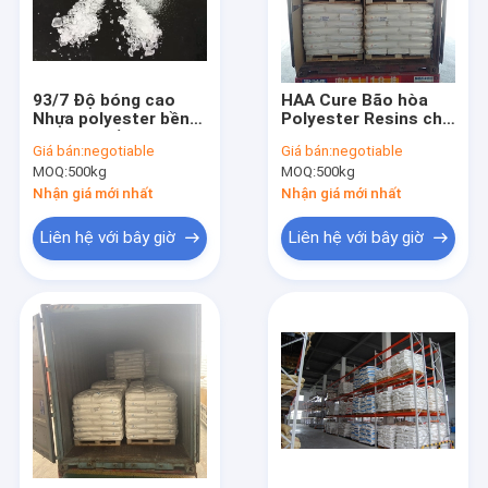
93/7 Độ bóng cao
HAA Cure Bão hòa
Nhựa polyester bền
Polyester Resins cho
với thời tiết NH3307
Công thức Coil
Giá bán:
negotiable
Giá bán:
negotiable
để sơn tĩnh điện
Coating 95/5
MOQ:
500kg
MOQ:
500kg
TGIC Cure
Nhận giá mới nhất
Nhận giá mới nhất
Liên hệ với bây giờ
Liên hệ với bây giờ
Nhà
Các sản phẩm
Về chúng tôi