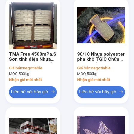
TMA Free 4500mPa.S
90/10 Nhựa polyester
Sơn tĩnh điện Nhựa
pha khô TGIC Chữa
Polyester Dòng chảy
bóng thấp với
Giá bán:
negotiable
Giá bán:
negotiable
tốt Bảo dưỡng nhanh
ISO90001
MOQ:
500kg
MOQ:
500kg
Nhận giá mới nhất
Nhận giá mới nhất
Liên hệ với bây giờ
Liên hệ với bây giờ