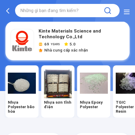
Kinte Materials Science and
Technology Co.,Ltd
69
5.0
YEARS
Nhà cung cấp xác nhận
Nhựa
Nhựa sơn tĩnh
Nhựa Epoxy
TGIC
Polyester bão
điện
Polyester
Polyester
hòa
Resin