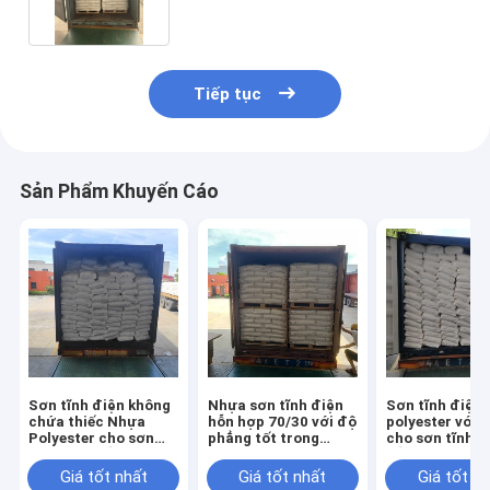
Tiếp tục
Sản Phẩm Khuyến Cáo
Sơn tĩnh điện không
Nhựa sơn tĩnh điện
Sơn tĩnh điện
chứa thiếc Nhựa
hỗn hợp 70/30 với độ
polyester với 
Polyester cho sơn
phẳng tốt trong
cho sơn tĩnh đ
tĩnh điện hỗn hợp có
phiên bản Tribo
hỗn hợp 60/40
độ bóng thấp 50/50
Giá tốt nhất
Giá tốt nhất
Giá tốt n