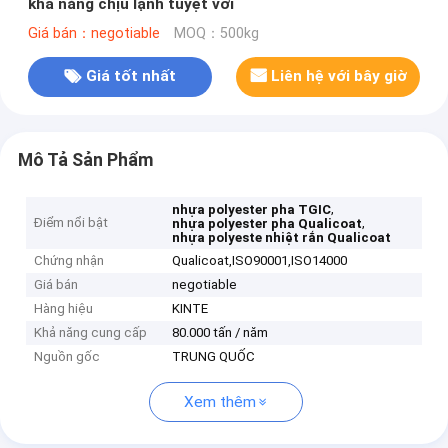
khả năng chịu lạnh tuyệt vời
Giá bán：negotiable
MOQ：500kg
Giá tốt nhất
Liên hệ với bây giờ
Mô Tả Sản Phẩm
,
nhựa polyester pha TGIC
Điểm nổi bật
,
nhựa polyester pha Qualicoat
nhựa polyeste nhiệt rắn Qualicoat
Chứng nhận
Qualicoat,ISO90001,ISO14000
Giá bán
negotiable
Hàng hiệu
KINTE
Khả năng cung cấp
80.000 tấn / năm
Nguồn gốc
TRUNG QUỐC
Xem thêm