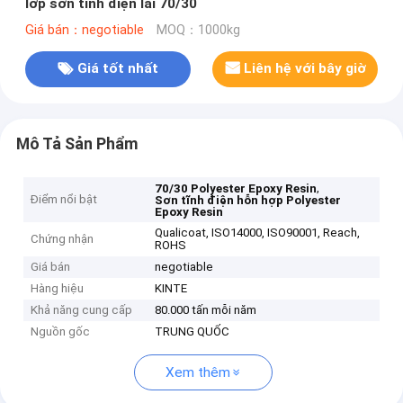
lớp sơn tĩnh điện lai 70/30
Giá bán：negotiable
MOQ：1000kg
Giá tốt nhất
Liên hệ với bây giờ
Mô Tả Sản Phẩm
,
70/30 Polyester Epoxy Resin
Điểm nổi bật
Sơn tĩnh điện hỗn hợp Polyester
Epoxy Resin
Qualicoat, ISO14000, ISO90001, Reach,
Chứng nhận
ROHS
Giá bán
negotiable
Hàng hiệu
KINTE
Khả năng cung cấp
80.000 tấn mỗi năm
Nguồn gốc
TRUNG QUỐC
Xem thêm