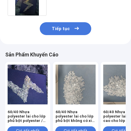
sơn tĩnh điện lai 70/30
Tiếp tục
Sản Phẩm Khuyến Cáo
60/40 Nhựa
60/40 Nhựa
60/40 Nhựa
polyester lai cho lớp
polyester lai cho lớp
polyester lai v
phủ bột polyester /
phủ bột không có xi
cao cho lớp ph
epoxy mờ thấp
lanh
polyester / ep